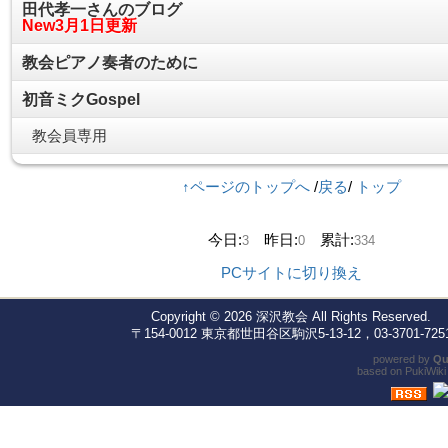
田代孝一さんのブログ
New3月1日更新
教会ピアノ奏者のために
初音ミクGospel
教会員専用
↑ページのトップへ
/
戻る
/
トップ
今日:
昨日:
累計:
3
0
334
PCサイトに切り換え
Copyright © 2026
深沢教会
All Rights Reserved.
〒154-0012 東京都世田谷区駒沢5-13-12，03-3701-725
powered by
Qu
based on
PukiWiki