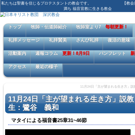
私たちは聖書を信じるプロテスタントの教会です。 【教会目標
満ち 福音宣教に生きる教会
トップ
牧師・伝道師紹介
牧師室より7
毎朝更新！
礼拝メッセージ
礼拝賛美
さんび礼拝
復活の意味
活動案内
週報コラム
更新！8月9日
パンフレット
新
アクセス
最近の様子
11月24日「主が望まれる生き方」
11月24日「主が望まれる生き方」説
生：鷺谷 義和
マタイによる福音書25章31~46節