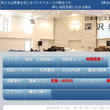
私たちは聖書を信じるプロテスタントの教会です。 【教会目標
満ち 福音宣教に生きる教会
トップ
牧師・伝道師紹介
牧師室より7
毎朝更新！
礼拝メッセージ
礼拝賛美
さんび礼拝
復活の意味
活動案内
週報コラム
更新！8月9日
パンフレット
新
アクセス
最近の様子
2025年4月6日（主）「野に咲く花」「生ける限り