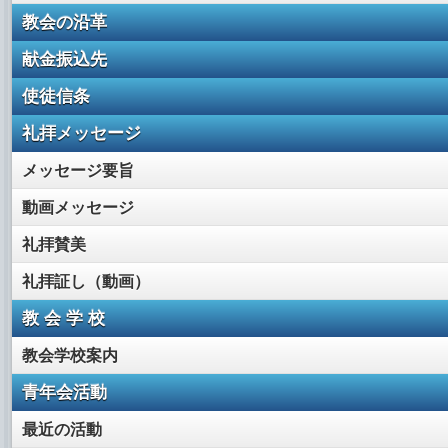
教会の沿革
献金振込先
使徒信条
礼拝メッセージ
メッセージ要旨
動画メッセージ
礼拝賛美
礼拝証し（動画）
教 会 学 校
教会学校案内
青年会活動
最近の活動