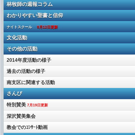
林牧師の週報コラム
わかりやすい聖書と信仰
ナイトスクール
9月12日更新
文化活動
その他の活動
2014年度活動の様子
過去の活動の様子
南支区に関連する活動
さんび
特別賛美
7月19日更新
深沢賛美集会
教会でのｺﾝｻｰﾄ動画