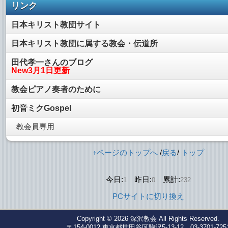
リンク
日本キリスト教団サイト
日本キリスト教団に属する教会・伝道所
田代孝一さんのブログ
New3月1日更新
教会ピアノ奏者のために
初音ミクGospel
教会員専用
↑ページのトップへ
/
戻る
/
トップ
今日:
昨日:
累計:
1
0
232
PCサイトに切り換え
Copyright © 2026
深沢教会
All Rights Reserved.
〒154-0012 東京都世田谷区駒沢5-13-12，03-3701-725