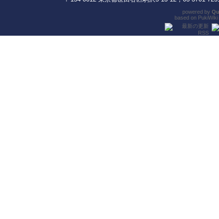
powered by
Qu
based on
PukiWiki