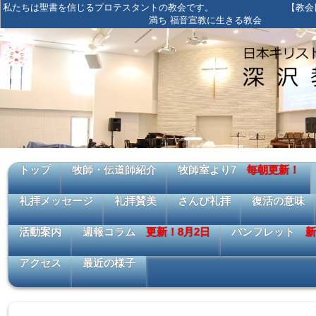
私たちは聖書を信じるプロテスタントの教会です。 【教会目標
満ち 福音宣教に生きる教会
トップ
牧師・伝道師紹介
牧師室より7
毎朝更新！
礼拝メッセージ
礼拝賛美
さんび礼拝
復活の意味
活動案内
週報コラム
更新！8月2日
パンフレット
新
アクセス
最近の様子