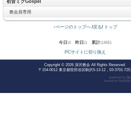
初音ミクGospel
教会員専用
↑ページのトップへ
/
戻る
/
トップ
今日:
昨日:
累計:
4
1
14661
PCサイトに切り換え
Copyright © 2026
深沢教会
All Rights Reserved.
〒154-0012 東京都世田谷区駒沢5-13-12，03-3701-725
powered by
Qu
based on
PukiWiki