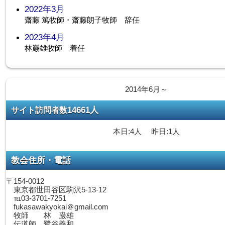
2022年3月
齋藤 篤牧師・齋藤朗子牧師 辞任
2023年4月
林巌雄牧師 着任
2014年6月～
14661人
サイト訪問者数
本日:4人 昨日:1人
教会住所・電話
〒154-0012
東京都世田谷区駒沢5-13-12
℡03-3701-7251
fukasawakyokai＠gmail.com
牧師 林 巌雄
伝道師 鷺谷義和