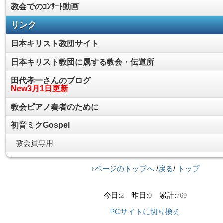
教会でのｺﾝｻｰﾄ動画
リンク
日本キリスト教団サイト
日本キリスト教団に属する教会・伝道所
田代孝一さんのブログ
New3月1日更新
教会ピアノ奏者のために
初音ミクGospel
教会員専用
↑ページのトップへ
/
戻る
/
トップ
今日:
昨日:
累計:
2
0
769
PCサイトに切り換え