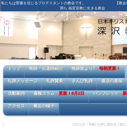
私たちは聖書を信じるプロテスタントの教会です。 【教会目標
満ち 福音宣教に生きる教会
トップ
牧師・伝道師紹介
牧師室より7
毎朝更新！
礼拝メッセージ
礼拝賛美
さんび礼拝
復活の意味
活動案内
週報コラム
更新！8月2日
パンフレット
新
アクセス
最近の様子
10月31日「羊飼いの声に聞き従う群