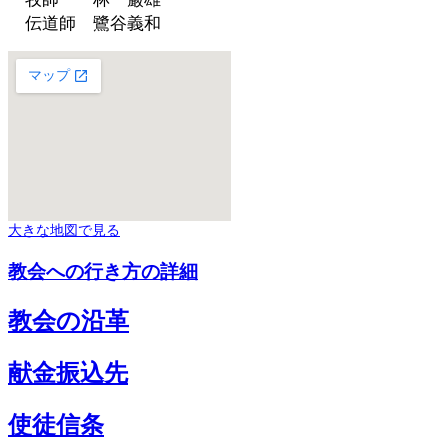
伝道師 鷺谷義和
大きな地図で見る
教会への行き方の詳細
教会の沿革
献金振込先
使徒信条