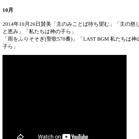
10月
2014年10月26日賛美「主のみことば待ち望む」「主の慈
と恵み」「私たちは神の子ら」
「雨をふりそそぎ(聖歌570番)」「LAST BGM 私たちは神
子ら」