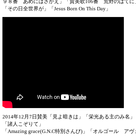
９８番 あめにはさかえ」「賛美歌106番 荒野のはてに
「その日全世界が」「Jesus Born On This Day」
2014年12月7日賛美「見よ暗きは」「栄光ある主のみ名」
「諸人こぞりて」
「Amazing grace(G.N.C特別さんび)」「オルゴール アヴ