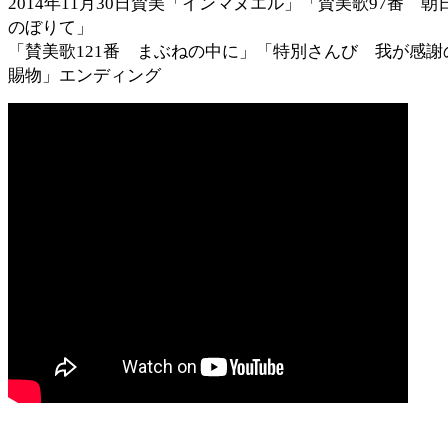
2014年11月30日賛美「インマヌエル」「賛美歌97番 朝
のぼりて」
「賛美歌121番 まぶねの中に」「特別さんび 我が感謝
賜物」エンディング