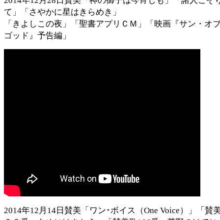
2014年12月28日賛美「神の御子は今宵しも」「諸人こぞ
て」「さやかに星はきらめき」
「きよしこの夜」「聖書アプリＣＭ」「映画『サン・オ
ゴッド』予告編」
2014年12月14日賛美「ワン･ボイス（One Voice）」「賛