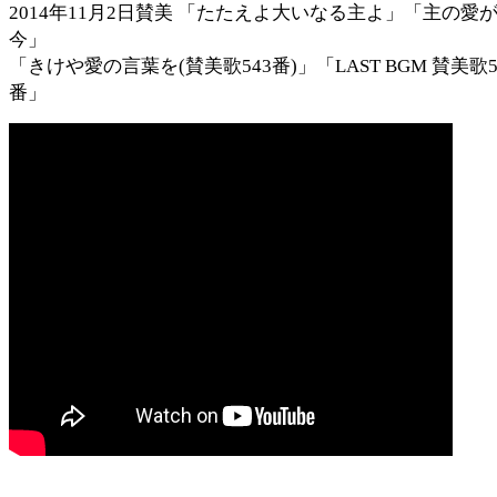
2014年11月2日賛美 「たたえよ大いなる主よ」「主の愛
今」
「きけや愛の言葉を(賛美歌543番)」「LAST BGM 賛美歌5
番」