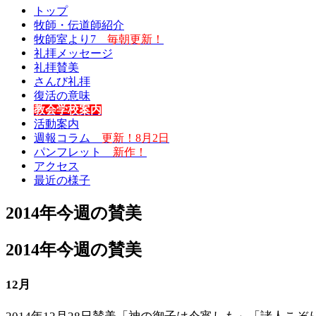
トップ
牧師・伝道師紹介
牧師室より7
毎朝更新！
礼拝メッセージ
礼拝賛美
さんび礼拝
復活の意味
教会学校案内
活動案内
週報コラム
更新！8月2日
パンフレット
新作！
アクセス
最近の様子
2014年今週の賛美
2014年今週の賛美
12月