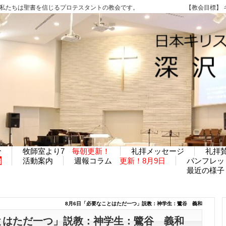
私たちは聖書を信じるプロテスタントの教会です。 【教会目標】 キリ
介
牧師室より7
毎朝更新！
礼拝メッセージ
礼拝
内
活動案内
週報コラム
更新！8月9日
パンフレ
最近の様子
8月6日「必要なことはただ一つ」説教：神学生：鷺谷 義和
とはただ一つ」説教：神学生：鷺谷 義和