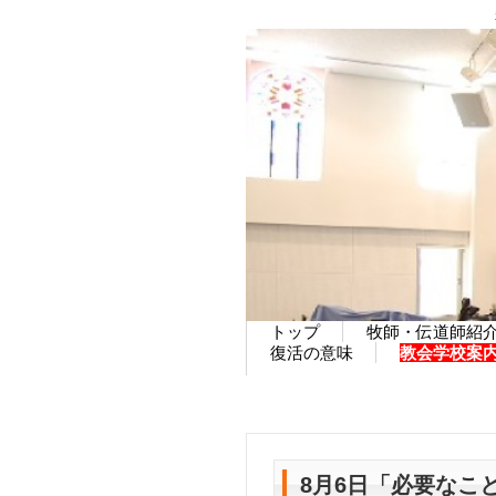
トップ
牧師・伝道師紹
復活の意味
教会学校案
8月6日「必要なこ