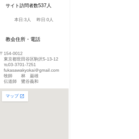
サイト訪問者数
537人
本日:3人 昨日:0人
教会住所・電話
〒154-0012
東京都世田谷区駒沢5-13-12
℡03-3701-7251
fukasawakyokai＠gmail.com
牧師 林 巌雄
伝道師 鷺谷義和